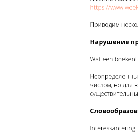
https://www.wee
Приводим неско
Нарушение п
Wat een boeken!
Неопределенный
числом, но для 
существительны
Cловообразо
Interessantering