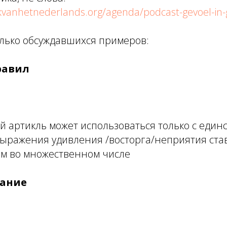
kvanhetnederlands.org/agenda/podcast-gevoel-in
лько обсуждавшихся примеров:
равил
 артикль может использоваться только с еди
выражения удивления /восторга/неприятия ста
м во множественном числе
вание