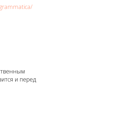
-grammatica/
нственным
вится и перед