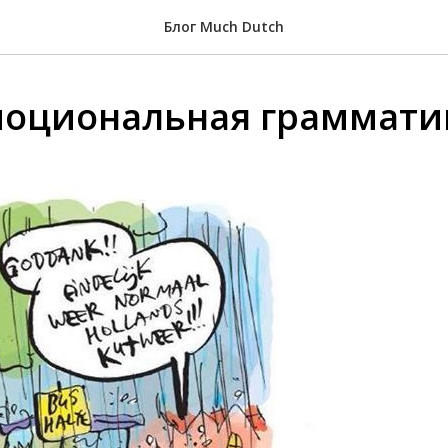
Блог Much Dutch
моциональная граммати