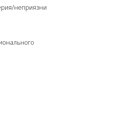
верия/неприязни
ционального