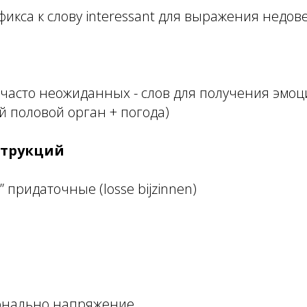
икса к слову interessant для выражения недо
 часто неожиданных - слов для получения эмо
й половой орган + погода)
струкций
 придаточные (losse bijzinnen)
онально напряжение