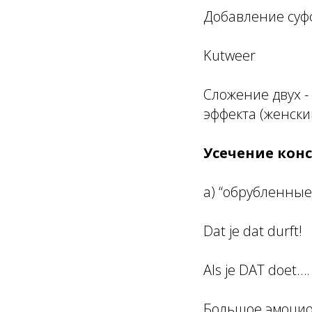
Добавление суфф
Kutweer
Сложение двух -
эффекта (женски
Усечение кон
а) “обрубленные”
Dat je dat durft!
Als je DAT doet….
Большое эмоци