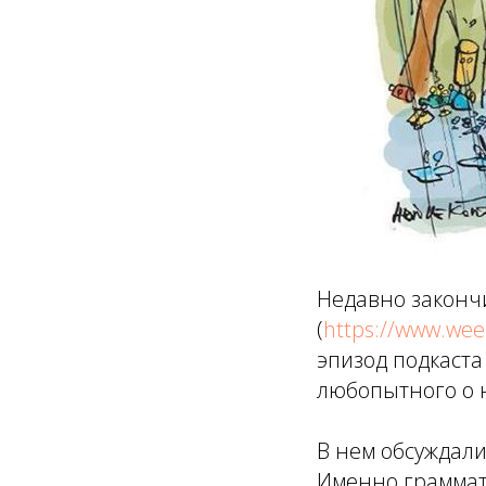
Недавно законч
(
https://www.wee
эпизод подкаста 
любопытного о 
В нем обсуждали
Именно граммати